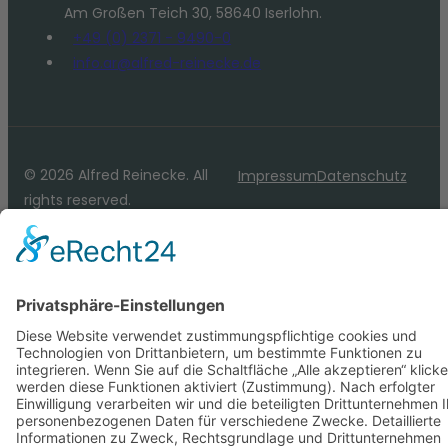
Am Großen Teich 30, 58640 Iserlohn.
+49 (0) 2371 - 9490-0
info.ar@alfred-reinecke.de
© 2026 Alfred Reinecke. All
Impressum
Datenschutz
rights reserved.