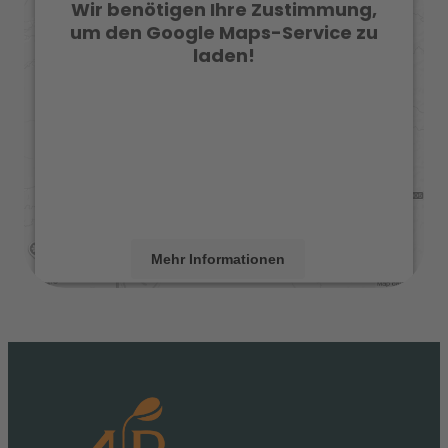
Wir benötigen Ihre Zustimmung,
um den Google Maps-Service zu
laden!
Wir verwenden einen Service eines Drittanbieters,
um Karteninhalte einzubetten. Dieser Service kann
Daten zu Ihren Aktivitäten sammeln. Bitte lesen
Sie die Details durch und stimmen Sie der
Nutzung des Service zu, um diese Karte
anzuzeigen.
Mehr Informationen
Akzeptieren
powered by
Usercentrics Consent Management
Platform
&
eRecht24